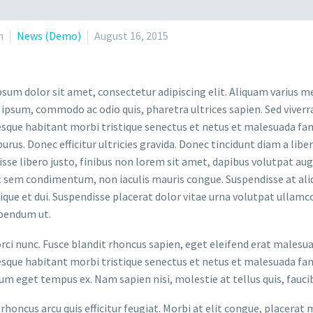
n
News (Demo)
August 16, 2015
sum dolor sit amet, consectetur adipiscing elit. Aliquam varius m
 ipsum, commodo ac odio quis, pharetra ultrices sapien. Sed viverr
sque habitant morbi tristique senectus et netus et malesuada fame
purus. Donec efficitur ultricies gravida. Donec tincidunt diam a liber
sse libero justo, finibus non lorem sit amet, dapibus volutpat a
t sem condimentum, non iaculis mauris congue. Suspendisse at aliq
stique et dui. Suspendisse placerat dolor vitae urna volutpat ullamc
bendum ut.
orci nunc. Fusce blandit rhoncus sapien, eget eleifend erat malesu
sque habitant morbi tristique senectus et netus et malesuada fame
um eget tempus ex. Nam sapien nisi, molestie at tellus quis, fauci
rhoncus arcu quis efficitur feugiat. Morbi at elit congue, placerat 