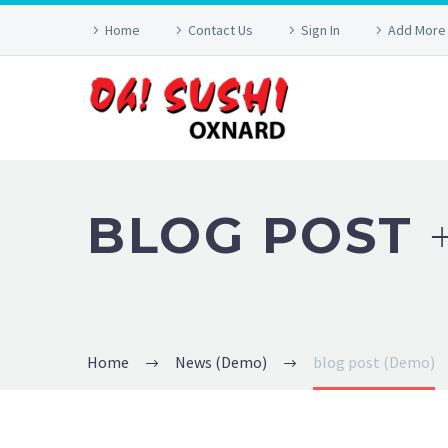
Home
Contact Us
Sign In
Add More
BLOG POST
Home
News (Demo)
blog post (Demo)