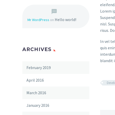
eleifend
Lorem ip
Suspendi
Hello world!
Mr WordPress
on
nisl. Su
risus. D
In vel t
quis eni
ARCHIVES
interdum
blandit i
February 2019
April 2016
Deve
March 2016
January 2016