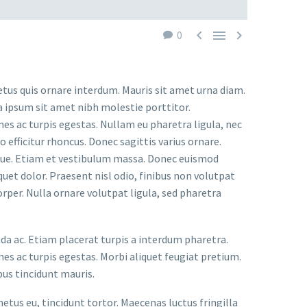



0
etus quis ornare interdum. Mauris sit amet urna diam.
a ipsum sit amet nibh molestie porttitor.
s ac turpis egestas. Nullam eu pharetra ligula, nec
o efficitur rhoncus. Donec sagittis varius ornare.
ugue. Etiam et vestibulum massa. Donec euismod
uet dolor. Praesent nisl odio, finibus non volutpat
orper. Nulla ornare volutpat ligula, sed pharetra
ada ac. Etiam placerat turpis a interdum pharetra.
s ac turpis egestas. Morbi aliquet feugiat pretium.
bus tincidunt mauris.
metus eu, tincidunt tortor. Maecenas luctus fringilla