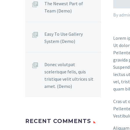
The Newest Part of
Team (Demo)
By admi
Easy To Use Gallery
Lorem ip
System (Demo)
Ut dolor
Pellente
gravida 
Donec volutpat
Suspendi
scelerisque felis, quis
lectus u
tristique velit ultrices sit
vel, tri
amet. (Demo)
quam bi
Cras ut 
Pellente
Vestibul
RECENT COMMENTS
Aliquam 