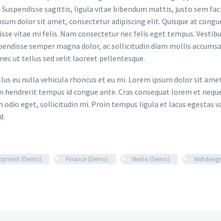
. Suspendisse sagittis, ligula vitae bibendum mattis, justo sem faci
sum dolor sit amet, consectetur adipiscing elit. Quisque at congue 
sse vitae mi felis. Nam consectetur nec felis eget tempus. Vesti
spendisse semper magna dolor, ac sollicitudin diam mollis accums
onec ut tellus sed velit laoreet pellentesque.
ellus eu nulla vehicula rhoncus et eu mi. Lorem ipsum dolor sit ame
m hendrerit tempus id congue ante. Cras consequat lorem et neque 
 odio eget, sollicitudin mi. Proin tempus ligula et lacus egestas v
d.
lopment (Demo)
Finance (Demo)
Media (Demo)
Webdesig